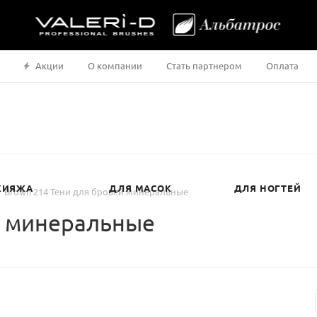
Акции
О компании
Стать партнером
Оплата
КИЯЖА
ДЛЯ МАСОК
ДЛЯ НОГТЕЙ
Brown 214 Тени для бровей минеральные
й минеральные