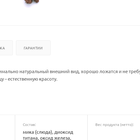
ВКА
ГАРАНТИИ
симально натуральный внешний вид, хорошо ложатся и не треб
у – естественную красоту.
Состав:
Вес продукта (нетто):
мика (слюда), диоксид
титана, оксид железа,