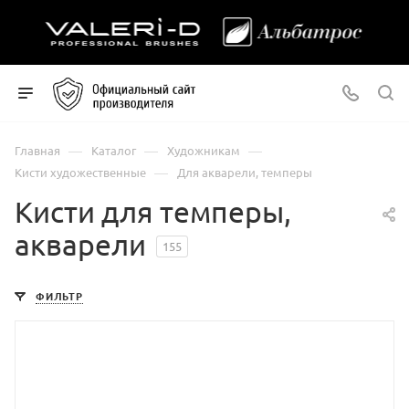
—
—
—
Главная
Каталог
Художникам
—
Кисти художественные
Для акварели, темперы
Кисти для темперы,
акварели
155
ФИЛЬТР