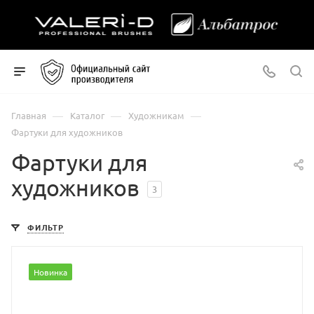
—
—
—
Главная
Каталог
Художникам
Фартуки для художников
Фартуки для
художников
3
ФИЛЬТР
Новинка