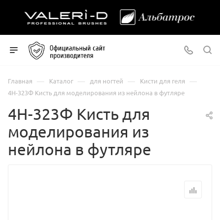
—
—
—
—
Главная
Каталог
для ногтей
Кисти для геля
4Н-323Ф Кисть для моделирования из нейлона в футляре
4Н-323Ф Кисть для
моделирования из
нейлона в футляре