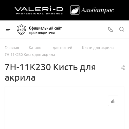
—
—
—
—
Главная
Каталог
для ногтей
Кисти для акрила
7Н-11К230 Кисть для акрила
7Н-11К230 Кисть для
акрила