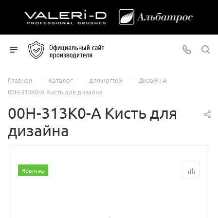
—
—
—
—
Главная
Каталог
для ногтей
Дизайн А
00Н-313К0-А Кисть для дизайна
00Н-313К0-А Кисть для
дизайна
Новинка