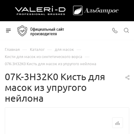
—
—
—
Главная
Каталог
для масок
—
Кисти для масок из синтетического ворса
07К-3Н32К0 Кисть для масок из упругого нейлона
07К-3Н32К0 Кисть для
масок из упругого
нейлона