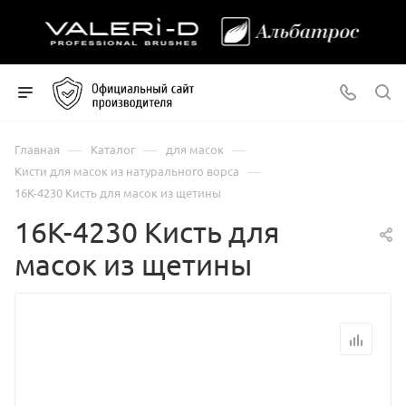
—
—
—
Главная
Каталог
для масок
—
Кисти для масок из натурального ворса
16К-4230 Кисть для масок из щетины
16К-4230 Кисть для
масок из щетины