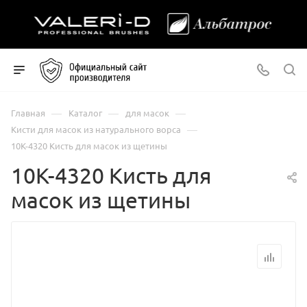
—
—
—
Главная
Каталог
для масок
—
Кисти для масок из натурального ворса
10К-4320 Кисть для масок из щетины
10К-4320 Кисть для
масок из щетины