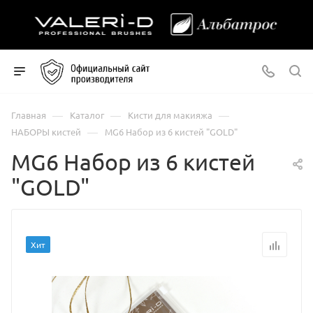
—
—
—
Главная
Каталог
Кисти для макияжа
—
НАБОРЫ кистей
MG6 Набор из 6 кистей "GOLD"
MG6 Набор из 6 кистей
"GOLD"
Хит