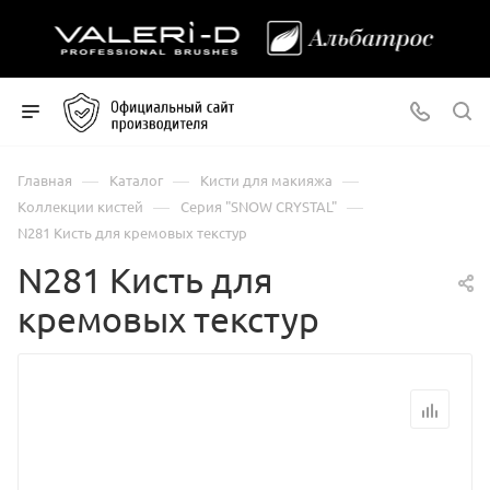
—
—
—
Главная
Каталог
Кисти для макияжа
—
—
Коллекции кистей
Серия "SNOW CRYSTAL"
N281 Кисть для кремовых текстур
N281 Кисть для
кремовых текстур