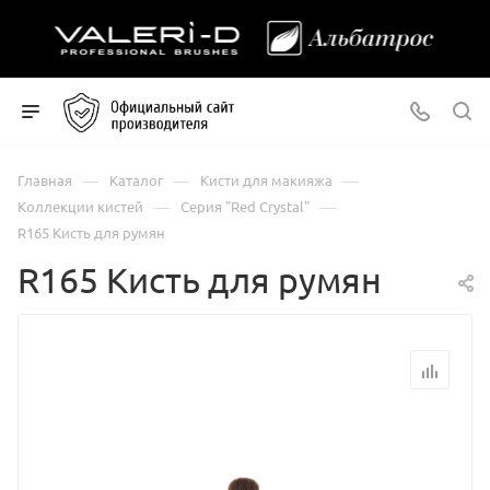
—
—
—
Главная
Каталог
Кисти для макияжа
—
—
Коллекции кистей
Серия "Red Crystal"
R165 Кисть для румян
R165 Кисть для румян