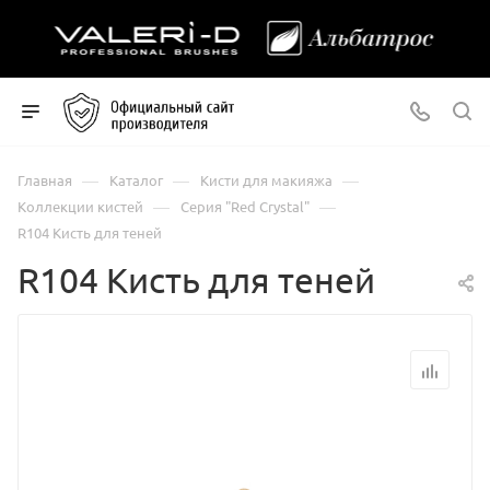
—
—
—
Главная
Каталог
Кисти для макияжа
—
—
Коллекции кистей
Серия "Red Crystal"
R104 Кисть для теней
R104 Кисть для теней