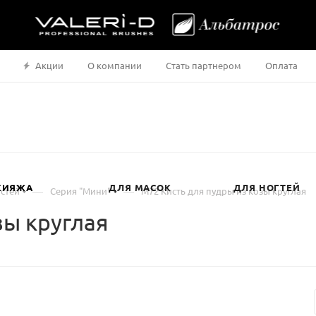
Акции
О компании
Стать партнером
Оплата
КИЯЖА
ДЛЯ МАСОК
ДЛЯ НОГТЕЙ
—
—
стей
Серия "Мини"
М72 Кисть для пудры из козы круглая
зы круглая