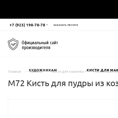
+7 (923) 198-78-78
ЗАКАЗАТЬ ЗВОНОК
ХУДОЖНИКАМ
КИСТИ ДЛЯ МА
—
—
—
Главная
Каталог
Кисти для макияжа
Коллекции ки
М72 Кисть для пудры из ко