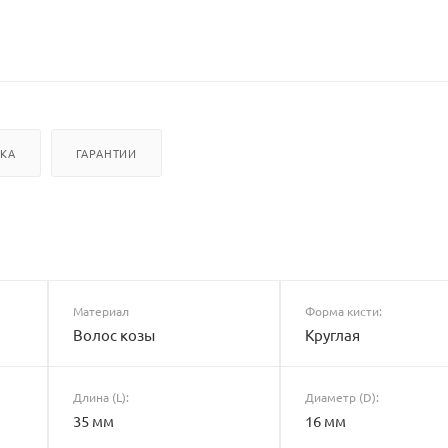
ВКА
ГАРАНТИИ
Материал
Форма кисти:
Волос козы
Круглая
Длина (L):
Диаметр (D):
35 мм
16 мм