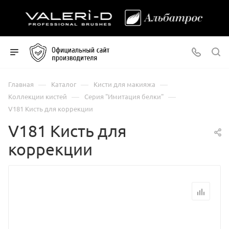
—
—
—
Главная
Каталог
Кисти для макияжа
—
—
Коллекции кистей
Серия "Имитация белки"
V181 Кисть для коррекции
V181 Кисть для
коррекции