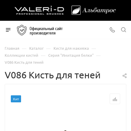
—
—
—
Главная
Каталог
Кисти для макияжа
—
—
Коллекции кистей
Серия "Имитация белки"
V086 Кисть для теней
V086 Кисть для теней
Хит