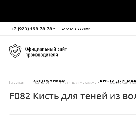
+7 (923) 198-78-78
ЗАКАЗАТЬ ЗВОНОК
ХУДОЖНИКАМ
КИСТИ ДЛЯ МА
—
—
—
Главная
Каталог
Кисти для макияжа
Коллекции ки
F082 Кисть для теней из в