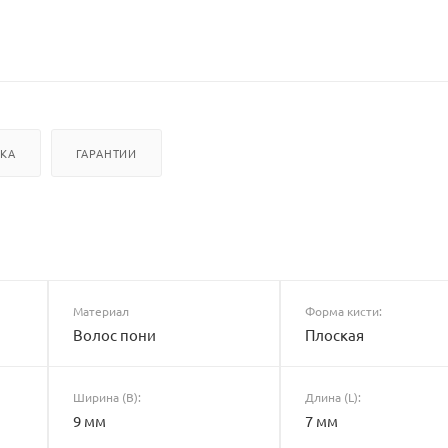
ВКА
ГАРАНТИИ
Материал
Форма кисти:
Волос пони
Плоская
Ширина (B):
Длина (L):
9 мм
7 мм