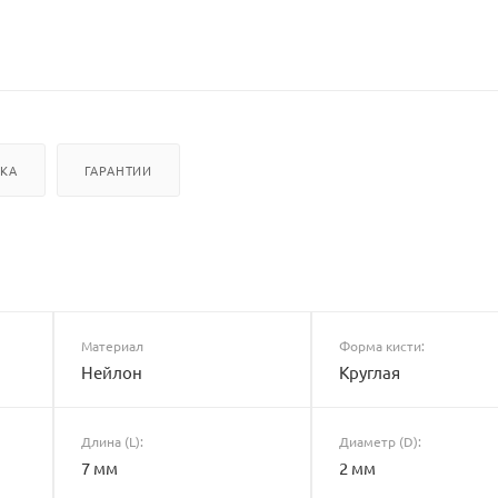
ВКА
ГАРАНТИИ
Материал
Форма кисти:
Нейлон
Круглая
Длина (L):
Диаметр (D):
7 мм
2 мм