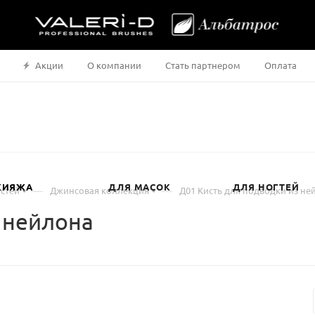
Акции
О компании
Стать партнером
Оплата
КИЯЖА
ДЛЯ МАСОК
ДЛЯ НОГТЕЙ
—
—
стей
Джинсовая коллекция
Д01 Кисть для подводки из не
 нейлона