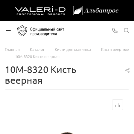
—
—
—
Главная
Каталог
Кисти для макияжа
Кисти веерные
—
10М-8320 Кисть веерная
10М-8320 Кисть
веерная