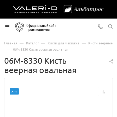
—
—
—
Главная
Каталог
Кисти для макияжа
Кисти веерные
—
06М-8330 Кисть веерная овальная
06М-8330 Кисть
веерная овальная
Хит