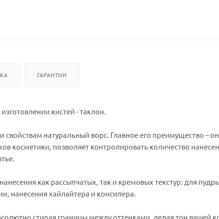
ВКА
ГАРАНТИИ
изготовлении кистей - таклон.
и свойствам натуральный ворс. Главное его преимущество – он
тков косметики, позволяет контролировать количество нанесе
тье.
нанесения как рассыпчатых, так и кремовых текстур: для пудры
и, нанесения хайлайтера и консилера.
бсолютно стирая границы между оттенками, делая тон вашей 