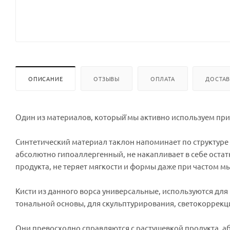
ОПИСАНИЕ
ОТЗЫВЫ
ОПЛАТА
ДОСТА
Один из материалов, который̆ мы активно используем при 
Синтетический материал таклон напоминает по структуре 
абсолютно гипоаллергенный, не накапливает в себе оста
продукта, не теряет мягкости и формы даже при частом мы
Кисти из данного ворса универсальные, используются для 
тональной основы, для скульптурирования, светокоррекци
Они превосходно справляются с растушевкой продукта, а