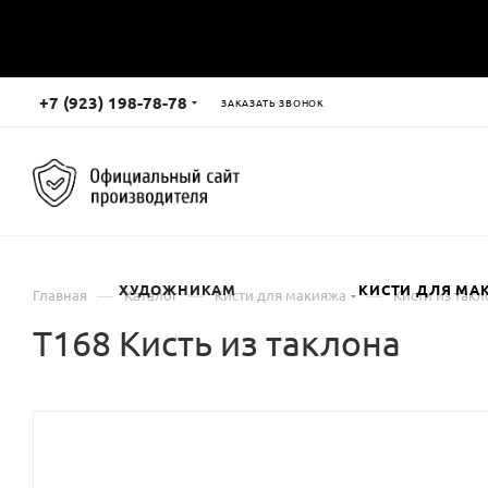
+7 (923) 198-78-78
ЗАКАЗАТЬ ЗВОНОК
ХУДОЖНИКАМ
КИСТИ ДЛЯ МА
—
—
—
Главная
Каталог
Кисти для макияжа
Кисти из такл
Т168 Кисть из таклона