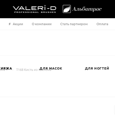
Акции
О компании
Стать партнером
Оплата
КИЯЖА
ДЛЯ МАСОК
ДЛЯ НОГТЕЙ
—
она
Т168 Кисть из таклона