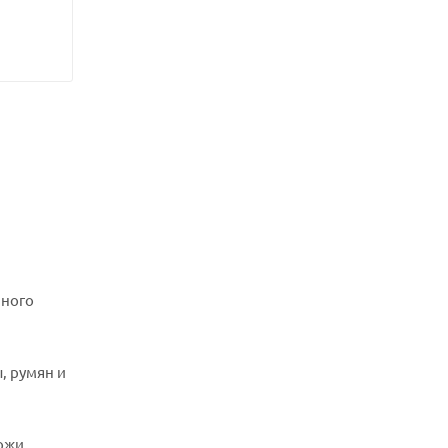
нного
, румян и
кожи