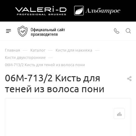
—
—
—
Главная
Каталог
Кисти для макияжа
—
Кисти двухсторонние
06М-713/2 Кисть для теней из волоса пони
06М-713/2 Кисть для
теней из волоса пони