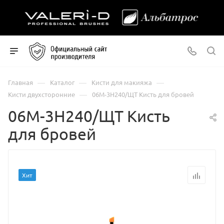
—
—
—
Главная
Каталог
Кисти для макияжа
—
Кисти двухсторонние
06М-3Н240/ЩТ Кисть для бровей
06М-3Н240/ЩТ Кисть
для бровей
Хит