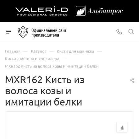
—
—
—
Главная
Каталог
Кисти для макияжа
—
Кисти для тона и консилера
MXR162 Кисть из волоса козы и имитации белки
MXR162 Кисть из
волоса козы и
имитации белки