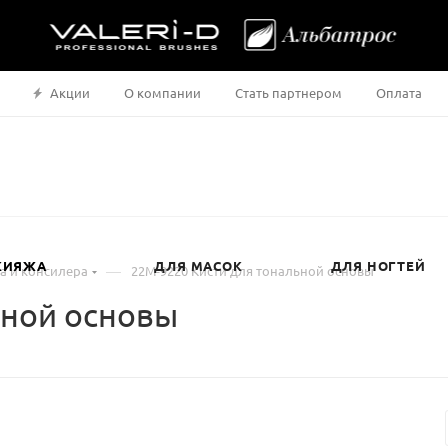
Акции
О компании
Стать партнером
Оплата
КИЯЖА
ДЛЯ МАСОК
ДЛЯ НОГТЕЙ
—
на и консилера
22М-9220 Кисти для тональной основы
ьной основы