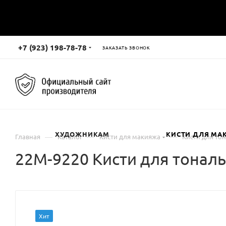
+7 (923) 198-78-78
ЗАКАЗАТЬ ЗВОНОК
ХУДОЖНИКАМ
КИСТИ ДЛЯ МА
—
—
—
Главная
Каталог
Кисти для макияжа
Кисти для то
22М-9220 Кисти для тонал
Хит