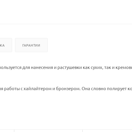
ВКА
ГАРАНТИИ
пользуется для нанесения и растушевки как сухих, так и кремо
ля работы с хайлайтером и бронзером. Она словно полирует к