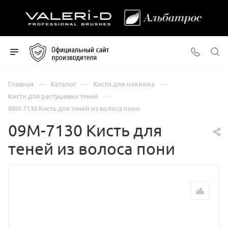
—
—
—
Главная
Каталог
Кисти для макияжа
—
Кисти для растушевки теней
09М-7130 Кисть для теней из волоса пони
09М-7130 Кисть для
теней из волоса пони