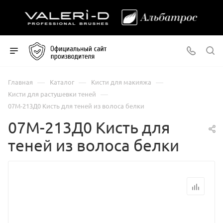
—
—
—
Главная
Каталог
Кисти для макияжа
—
Кисти для растушевки теней
07М-213Д0 Кисть для теней из волоса белки
07М-213Д0 Кисть для
теней из волоса белки