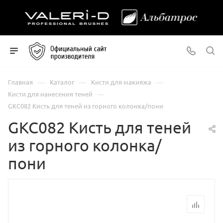
—
—
—
Главная
Каталог
Кисти для макияжа
—
Кисти для нанесения теней
GKC082 Кисть для теней из горного колонка/пони
GKC082 Кисть для теней
из горного колонка/
пони