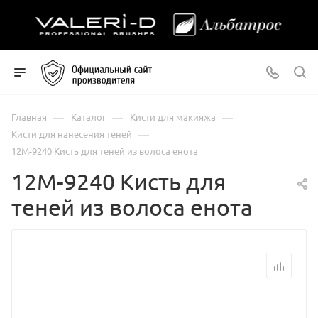
—
—
—
Главная
Каталог
Кисти для макияжа
—
Кисти для нанесения теней
12М-9240 Кисть для теней из волоса енота
12М-9240 Кисть для
теней из волоса енота