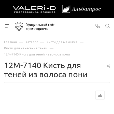
—
—
—
Главная
Каталог
Кисти для макияжа
—
Кисти для нанесения теней
12М-7140 Кисть для теней из волоса пони
12М-7140 Кисть для
теней из волоса пони