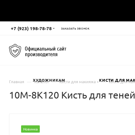
+7 (923) 198-78-78
ЗАКАЗАТЬ ЗВОНОК
ХУДОЖНИКАМ
КИСТИ ДЛЯ МА
—
—
—
Главная
Каталог
Кисти для макияжа
Кисти для на
10М-8К120 Кисть для тене
Новинка