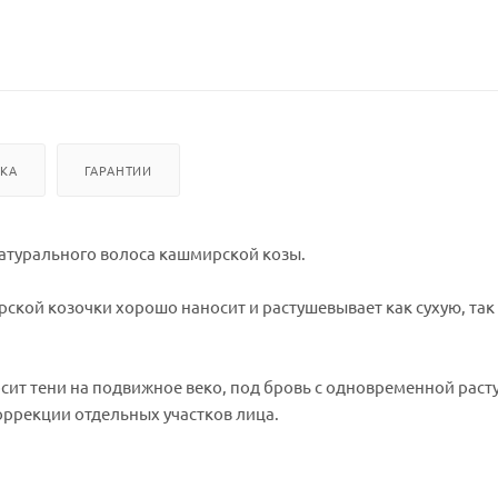
ВКА
ГАРАНТИИ
 натурального волоса кашмирской козы.
ской козочки хорошо наносит и растушевывает как сухую, так
осит тени на подвижное веко, под бровь с одновременной раст
оррекции отдельных участков лица.