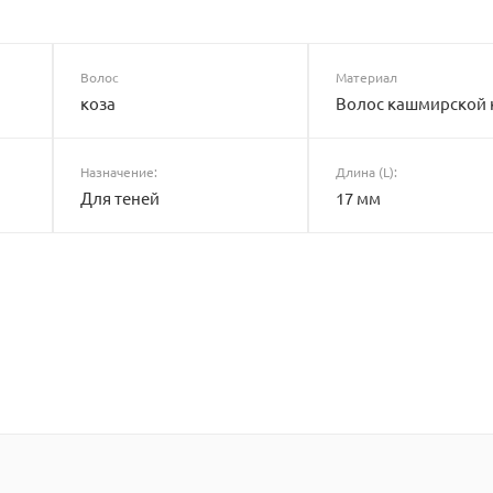
Волос
Материал
коза
Волос кашмирской 
Назначение:
Длина (L):
Для теней
17 мм