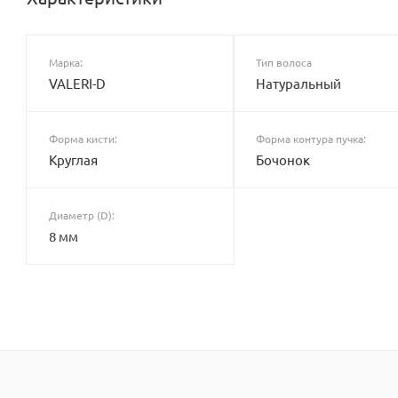
Марка:
Тип волоса
VALERI-D
Натуральный
Форма кисти:
Форма контура пучка:
Круглая
Бочонок
Диаметр (D):
8 мм