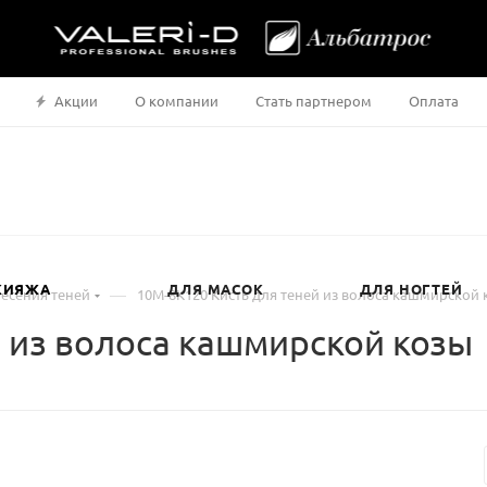
Акции
О компании
Стать партнером
Оплата
КИЯЖА
ДЛЯ МАСОК
ДЛЯ НОГТЕЙ
—
несения теней
10М-8К120 Кисть для теней из волоса кашмирской 
й из волоса кашмирской козы