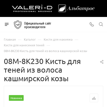
—
—
—
Главная
Каталог
Кисти для макияжа
—
Кисти для нанесения теней
08М-8К230 Кисть для теней из волоса кашмирской козы
08М-8К230 Кисть для
теней из волоса
кашмирской козы
Новинка