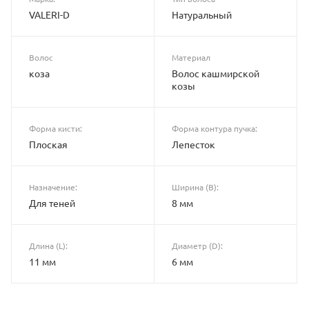
VALERI-D
Натуральный
Волос
Материал
коза
Волос кашмирской
козы
Форма кисти:
Форма контура пучка:
Плоская
Лепесток
Назначение:
Ширина (B):
Для теней
8 мм
Длина (L):
Диаметр (D):
11 мм
6 мм