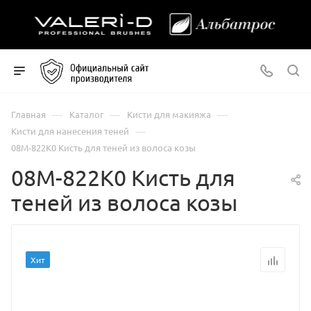
—
—
—
Главная
Каталог
Кисти для макияжа
—
Кисти для нанесения теней
08М-822К0 Кисть для теней из волоса козы
08М-822К0 Кисть для
теней из волоса козы
Хит