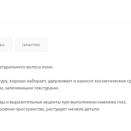
ВКА
ГАРАНТИИ
натурального волоса пони.
туру, хорошо набирает, удерживает и наносит косметические с
ым, запеченными текстурами.
оды и выразительные акценты при выполнении макияжа глаз.
ровное пространство, растушует мелкие детали.