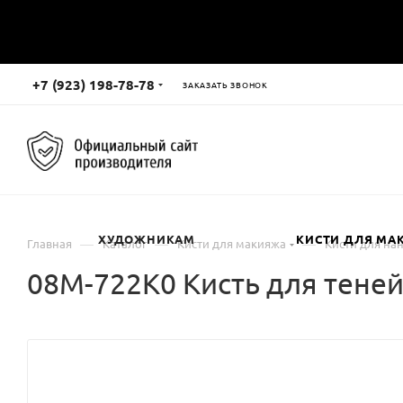
+7 (923) 198-78-78
ЗАКАЗАТЬ ЗВОНОК
ХУДОЖНИКАМ
КИСТИ ДЛЯ МА
—
—
—
Главная
Каталог
Кисти для макияжа
Кисти для на
08М-722К0 Кисть для теней