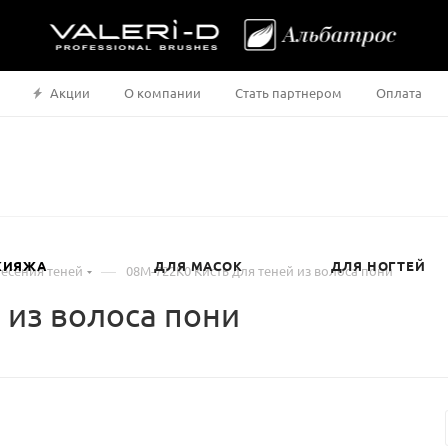
Акции
О компании
Стать партнером
Оплата
КИЯЖА
ДЛЯ МАСОК
ДЛЯ НОГТЕЙ
—
несения теней
08М-722К0 Кисть для теней из волоса пони
 из волоса пони