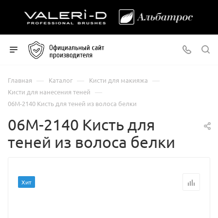
—
—
—
Главная
Каталог
Кисти для макияжа
—
Кисти для нанесения теней
06М-2140 Кисть для теней из волоса белки
06М-2140 Кисть для
теней из волоса белки
Хит