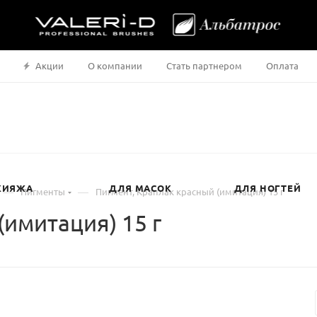
Акции
О компании
Стать партнером
Оплата
КИЯЖА
ДЛЯ МАСОК
ДЛЯ НОГТЕЙ
—
—
Пигменты
Пигмент, Краплак красный (имитация) 15 г
(имитация) 15 г