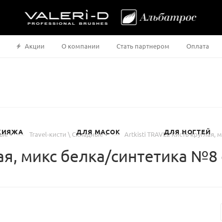
Акции
О компании
Стать партнером
Оплата
КИЯЖА
ДЛЯ МАСОК
ДЛЯ НОГТЕЙ
—
—
ные
Travel-кисти \ Складные
Artkisti TRAVEL Кисть круглая, 
ая, микс белка/синтетика №8 d