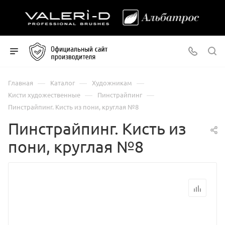
—
—
—
Главная
Каталог
Художникам
—
—
Кисти художественные
Пинстрайпинг
Пинстрайпинг. Кисть из пони, круглая №8
Пинстрайпинг. Кисть из
пони, круглая №8