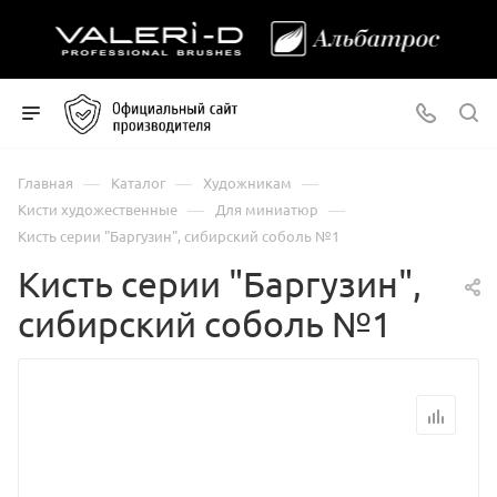
—
—
—
Главная
Каталог
Художникам
—
—
Кисти художественные
Для миниатюр
Кисть серии "Баргузин", сибирский соболь №1
Кисть серии "Баргузин",
сибирский соболь №1