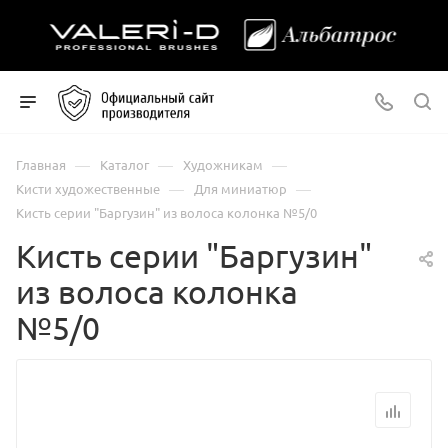
—
—
—
Главная
Каталог
Художникам
—
—
Кисти художественные
Для миниатюр
Кисть серии "Баргузин" из волоса колонка №5/0
Кисть серии "Баргузин"
из волоса колонка
№5/0