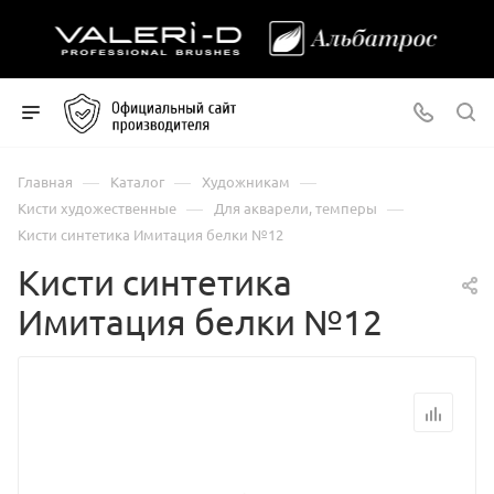
—
—
—
Главная
Каталог
Художникам
—
—
Кисти художественные
Для акварели, темперы
Кисти синтетика Имитация белки №12
Кисти синтетика
Имитация белки №12