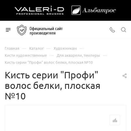
—
—
—
Главная
Каталог
Художникам
—
—
Кисти художественные
Для акварели, темперы
Кисть серии "Профи" волос белки, плоская №10
Кисть серии "Профи"
волос белки, плоская
№10