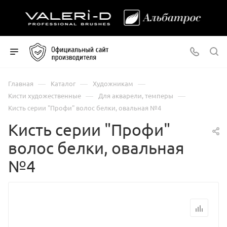
—
—
—
Главная
Каталог
Художникам
—
—
Кисти художественные
Для акварели, темперы
Кисть серии "Профи" волос белки, овальная №4
Кисть серии "Профи"
волос белки, овальная
№4