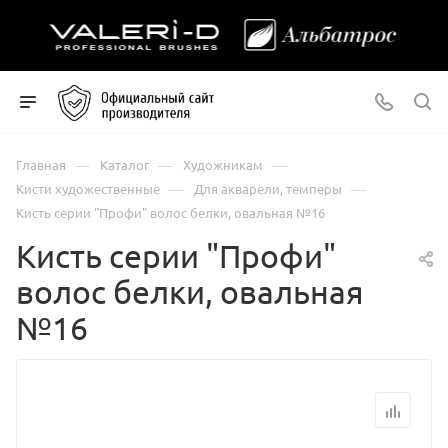
—
—
—
Главная
Каталог
Художникам
—
—
Кисти художественные
Для акварели, темперы
Кисть серии "Профи" волос белки, овальная №16
Кисть серии "Профи"
волос белки, овальная
№16