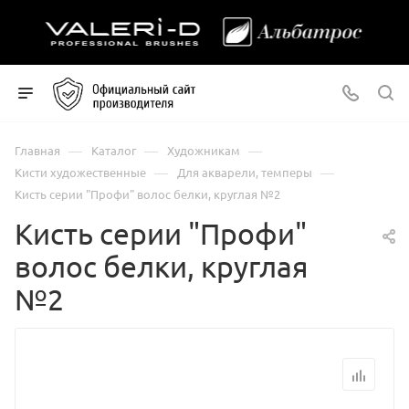
—
—
—
Главная
Каталог
Художникам
—
—
Кисти художественные
Для акварели, темперы
Кисть серии "Профи" волос белки, круглая №2
Кисть серии "Профи"
волос белки, круглая
№2