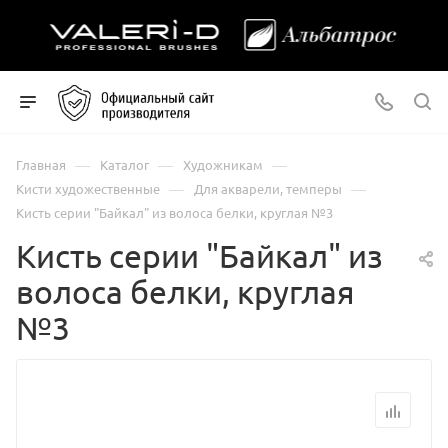
—
—
—
Главная
Каталог
Художникам
—
—
Кисти художественные
Для акварели, темперы
Кисть серии "Байкал" из волоса белки, круглая №3
Кисть серии "Байкал" из
волоса белки, круглая
№3