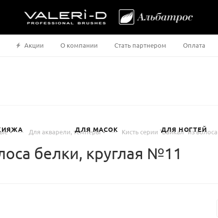
Акции
О компании
Стать партнером
Оплата
КИЯЖА
ДЛЯ МАСОК
ДЛЯ НОГТЕЙ
—
—
ные
Для акварели, темперы
Кисть серии "Байкал" из волос
олоса белки, круглая №11