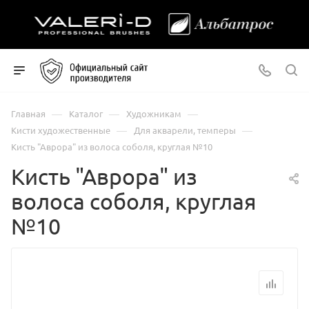
—
—
—
Главная
Каталог
Художникам
—
—
Кисти художественные
Для акварели, темперы
Кисть "Аврора" из волоса соболя, круглая №10
Кисть "Аврора" из
волоса соболя, круглая
№10