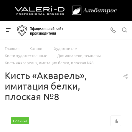
—
—
—
Главная
Каталог
Художникам
—
—
Кисти художественные
Для акварели, темперы
Кисть «Акварель», имитация белки, плоская №8
Кисть «Акварель»,
имитация белки,
плоская №8
Новинка