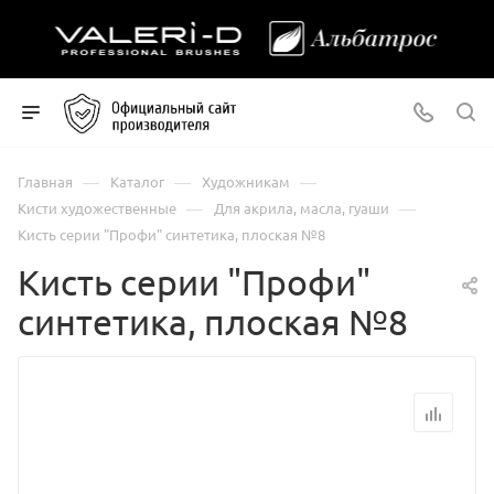
—
—
—
Главная
Каталог
Художникам
—
—
Кисти художественные
Для акрила, масла, гуаши
Кисть серии "Профи" синтетика, плоская №8
Кисть серии "Профи"
синтетика, плоская №8